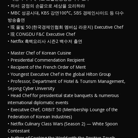
• 저서: 긍정의 손끝으로 세상을 요리하라
• MBC 성공시대, KBS 강연100°C, SBS 경제인사이드 등 다수
방송출연
• 現 올빛 50 (한국경제인협회 멤버십 라운지) Executive Chef
• 現 CONGDU F&C Executive Chef
• Netflix 흑백요리사 시즌2 백수저 출연
• Master Chef of Korean Cuisine
• Presidential Commendation Recipient
• Recipient of the French Order of Merit
• Youngest Executive Chef in the global Hilton Group
• Professor, Department of Hotel & Tourism Management,
Sejong Cyber University
• Head Chef for presidential state banquets & numerous
international diplomatic events
• Executive Chef, ORBIT 50 (Membership Lounge of the
Federation of Korean Industries)
• Netflix Culinary Class Wars (Season 2) — White Spoon
Contestant
• Author of Cooking the World with the Positive Touch